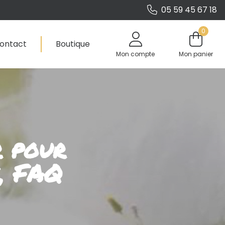
05 59 45 67 18
0
ontact
Boutique
Mon compte
Mon panier
r pour
e, FAQ