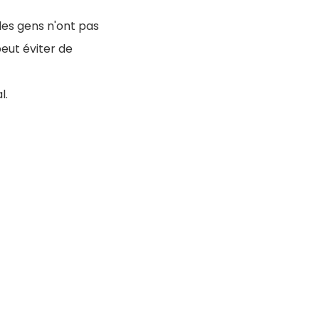
 les gens n'ont pas
eut éviter de
l.