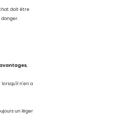
 chat doit être
e danger.
avantages
,
 lorsqu'il n'en a
oujours un léger