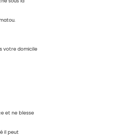
he sous la
matou.
ns votre domicile
ace et ne blesse
é il peut