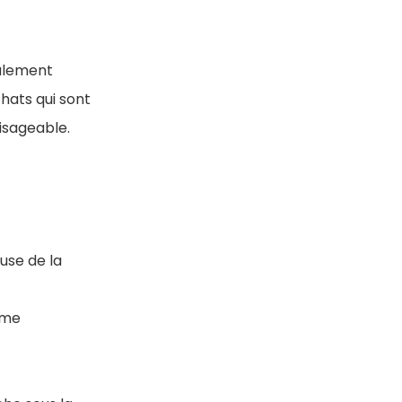
alement
hats qui sont
visageable.
use de la
ème