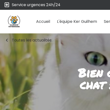
local_hospital
Service urgences 24h/24
Accueil
L'équipe Ker Guilhem
Ser
chevron_left
Toutes les actualités
Bien 
chat 