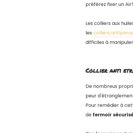
préférez fixer un Air
Les colliers aux huil
les
colliers antiparas
difficiles à manipul
Collier anti et
De nombreux propriét
peur d'étranglement
Pour remédier à cett
de
fermoir
sécuris