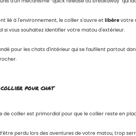
unis d'un mécanisme “quick release ou breakaway" qui lâc
t lié à l'environnement, le collier s'ouvre et
libère
votre 
al si vous souhaitez identifier votre matou d'extérieur.
ndé pour les chats d'intérieur qui se faufilent partout da
rocher.
 collier pour chat
le de collier est primordial pour que le collier reste en pl
 d’être perdu lors des aventures de votre matou, trop serr