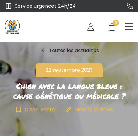
local_hospital
Service urgences 24h/24
0
chevron_left
Toutes les actualités
22 septembre 2023
Chien avec la langue bleue :
cause génétique ou médicale ?
bookmark_border
edit
Chien, Santé
Mélany Marchal