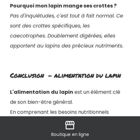
Pourquoi mon lapin mange ses crottes ?
Pas d'inquiétudes, c'est tout à fait normal. Ce
sont des crottes spécifiques, les
caecotrophes. Doublement digérées, elles
apportent au lapins des précieux nutriments.
Conclusion - alimentation du lapin
L'alimentation
du
lapin
est un élément clé
de son bien-être général.
En comprenant les besoins nutritionnels
storefront
spécifiques des lapins et en fournissant une
alimentation équilibrée, vous contribuez à
Boutique
en ligne