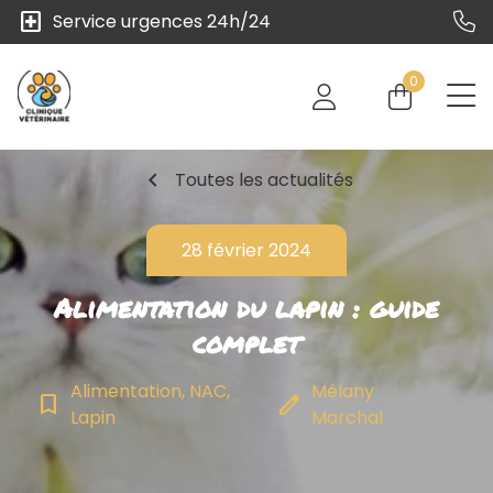
local_hospital
Service urgences 24h/24
0
chevron_left
Toutes les actualités
28 février 2024
Alimentation du lapin : guide
complet
Alimentation, NAC,
Mélany
bookmark_border
edit
Lapin
Marchal