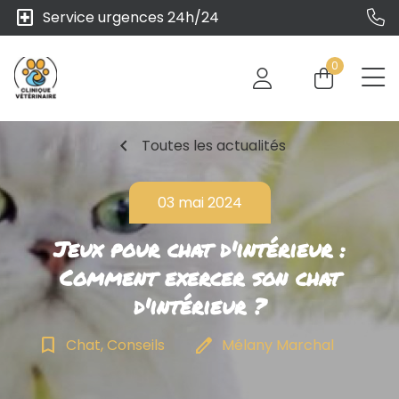
local_hospital
Service urgences 24h/24
0
chevron_left
Toutes les actualités
03 mai 2024
Jeux pour chat d'intérieur :
Comment exercer son chat
d'intérieur ?
bookmark_border
edit
Chat, Conseils
Mélany Marchal