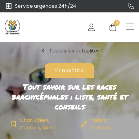
local_hospital
Service urgences 24h/24
0
chevron_left
Toutes les actualités
23 mai 2024
Tout savoir sur les races
brachycéphales : liste, santé et
conseils
Chat, Chien,
Mélany
bookmark_border
edit
Conseils, Santé
Marchal