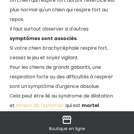
Un chien qui respire fort durant l'exercice est
plus normal qu'un chien qui respire fort au
repos.
Il faut surtout observer si d'autres
symptômes
sont
associés
.
Si votre chien brachycéphale respire fort,
cessez le jeu et soyez vigilant.
Pour les chiens de grands gabarits, une
respiration forte ou des difficultés à respirer
sont un symptôme d'urgence absolue.
Cela peut être lié au syndrome de dilatation
et
torsion de l'estomac
qui est
mortel
.
storefront
Boutique
en ligne
Mon chien fait un bruit de cochon