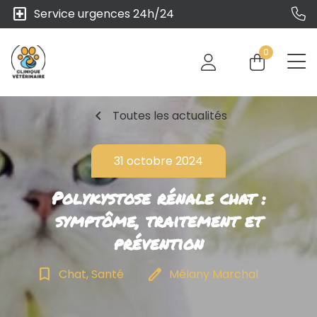
local_hospital
Service urgences 24h/24
0
chevron_left
Toutes les actualités
31 octobre 2024
Polykystose rénale chat :
symptôme, traitement et
prévention
bookmark_border
edit
Chat, Santé
Mélany Marchal