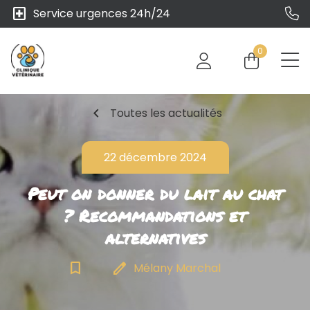
local_hospital
Service urgences 24h/24
0
chevron_left
Toutes les actualités
22 décembre 2024
Peut on donner du lait au chat
? Recommandations et
alternatives
bookmark_border
edit
Mélany Marchal