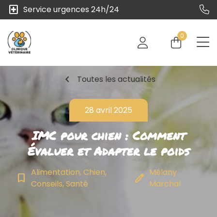
local_hospital
Service urgences 24h/24
0
chevron_left
Toutes les actualités
28 avril 2025
IMC pour chien : Comment
Évaluer et Adapter le poids
Alimentation, Chien,
Mélany
bookmark_border
edit
Conseils, Santé
Marchal