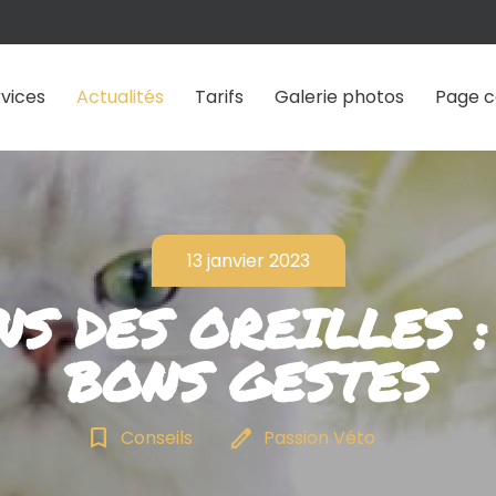
vices
Actualités
Tarifs
Galerie photos
Page c
13 janvier 2023
NS DES OREILLES :
BONS GESTES
bookmark_border
edit
Conseils
Passion Véto