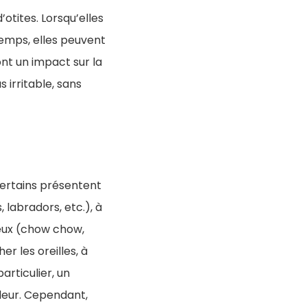
otites. Lorsqu’elles
emps, elles peuvent
nt un impact sur la
s irritable, sans
certains présentent
 labradors, etc.), à
tueux (chow chow,
r les oreilles, à
articulier, un
leur. Cependant,