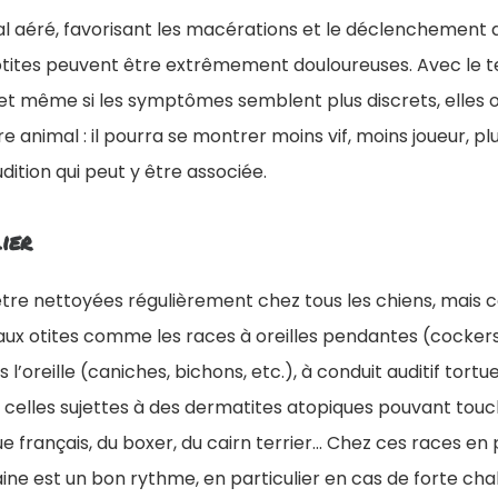
 aéré, favorisant les macérations et le déclenchement d’
 otites peuvent être extrêmement douloureuses. Avec le t
et même si les symptômes semblent plus discrets, elles o
re animal : il pourra se montrer moins vif, moins joueur, plu
udition qui peut y être associée.
ier
 être nettoyées régulièrement chez tous les chiens, mais 
aux otites comme les races à oreilles pendantes (cockers,
l’oreille (caniches, bichons, etc.), à conduit auditif tor
celles sujettes à des dermatites atopiques pouvant touche
e français, du boxer, du cairn terrier... Chez ces races en p
ne est un bon rythme, en particulier en cas de forte cha