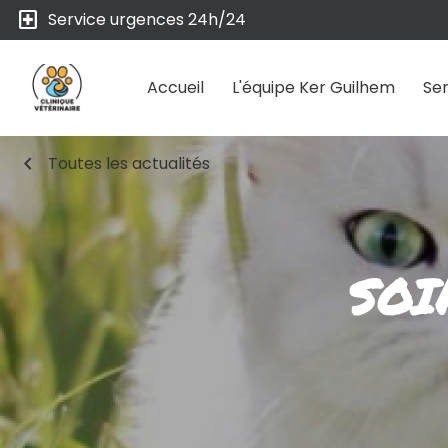
local_hospital
Service urgences 24h/24
Accueil
L'équipe Ker Guilhem
Ser
chevron_left
Toutes les actualités
SOI