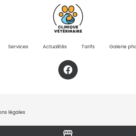
Services
Actualités
Tarifs
Galerie ph
ons légales
storefront