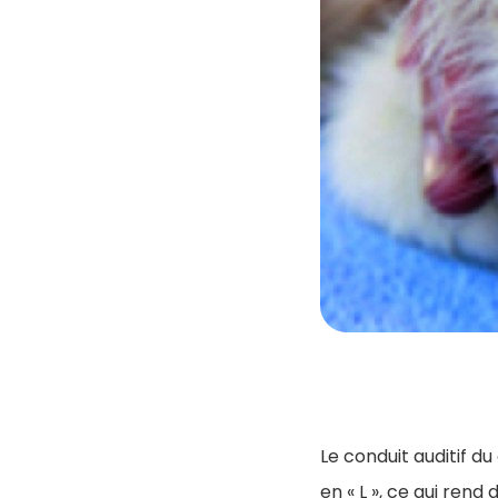
Le conduit auditif d
en « L », ce qui rend