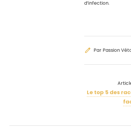
d’infection.
edit
Par Passion Vét
Artic
Le top 5 des rac
fac