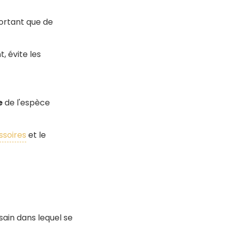
ortant que de
 évite les
e
de l'espèce
soires
et le
 sain dans lequel se