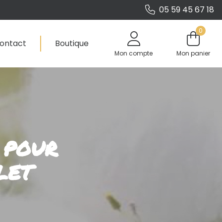
05 59 45 67 18
0
ontact
Boutique
Mon compte
Mon panier
 pour
let