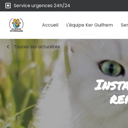
local_hospital
Service urgences 24h/24
Accueil
L'équipe Ker Guilhem
Ser
chevron_left
Toutes les actualités
Inst
re