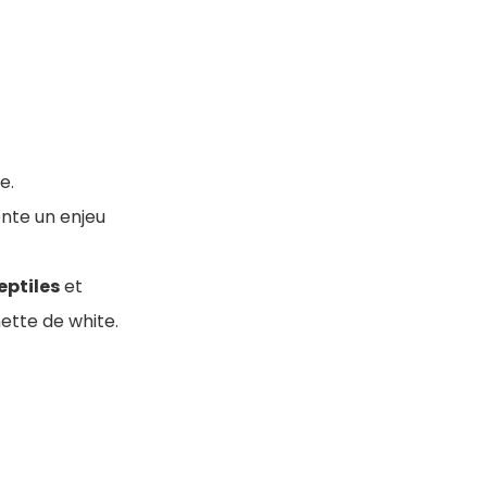
e.
nte un enjeu
eptiles
et
nette de white.