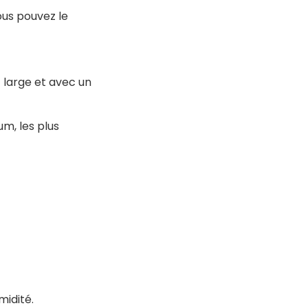
ous pouvez le
t large et avec un
m, les plus
midité.