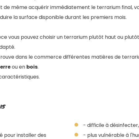
out de même acquérir immédiatement le terrarium final, v
éduire la surface disponible durant les premiers mois.
èce vous pouvez choisir un terrarium plutôt haut ou plutô
dapté.
trouve dans le commerce différentes matières de terrariu
erre
ou en
bois
.
caractéristiques.
is
- difficile à désinfecter,
é pour installer des
- plus vulnérable à l'hu