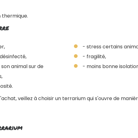
n thermique.
rre
er,
- stress certains anima
 désinfecté,
- fragilité,
 son animal sur de
- moins bonne isolation
,
osité.
l'achat, veillez à choisir un terrarium qui s'ouvre de mani
rrarium