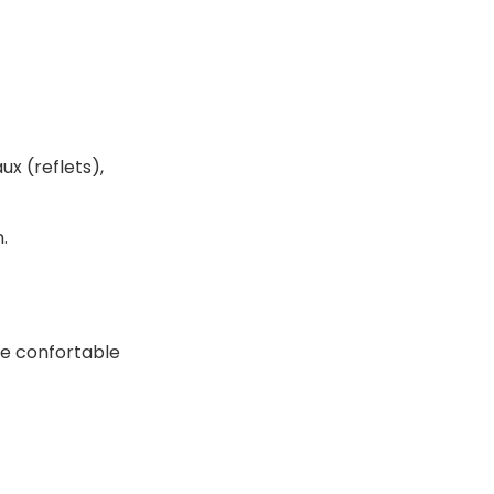
ux (reflets),
.
ère confortable