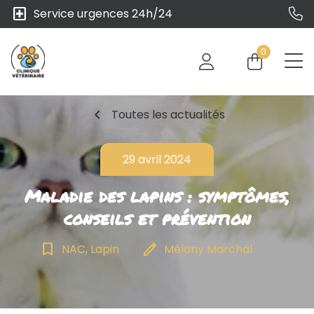
local_hospital
Service urgences 24h/24
0
chevron_left
Toutes les actualités
29 avril 2024
Maladie des lapins : symptômes,
conseils et prévention
bookmark_border
edit
NAC, Lapin
Mélany Marchal