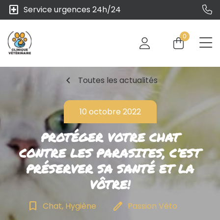
local_hospital
Service urgences 24h/24
0
chevron_left
Toutes les actualités
10 octobre 2022
PROTÉGER VOTRE CHAT
CONTRE LES PARASITES, C’EST
PRÉSERVER SA SANTÉ ET LA
VÔTRE!
bookmark_border
edit
Chat, Hygiène
Passion Véto