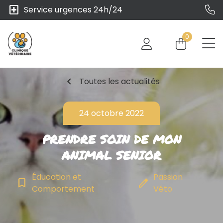
local_hospital
Service urgences 24h/24
0
chevron_left
Toutes les actualités
24 octobre 2022
PRENDRE SOIN DE MON
ANIMAL SENIOR
Éducation et
Passion
bookmark_border
edit
Comportement
Véto