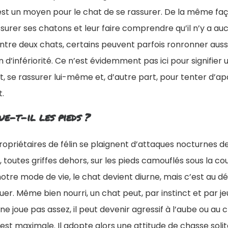
 est un moyen pour le chat de se rassurer. De la même fa
urer ses chatons et leur faire comprendre qu’il n’y a auc
ntre deux chats, certains peuvent parfois ronronner aussi,
n d’infériorité. Ce n’est évidemment pas ici pour signifier
t, se rassurer lui-même et, d’autre part, pour tenter d’a
t.
e-t-il les pieds ?
priétaires de félin se plaignent d’attaques nocturnes de
toutes griffes dehors, sur les pieds camouflés sous la coue
otre mode de vie, le chat devient diurne, mais c’est au d
uer. Même bien nourri, un chat peut, par instinct et par je
l ne joue pas assez, il peut devenir agressif à l’aube ou au
e est maximale. Il adopte alors une attitude de chasse soli