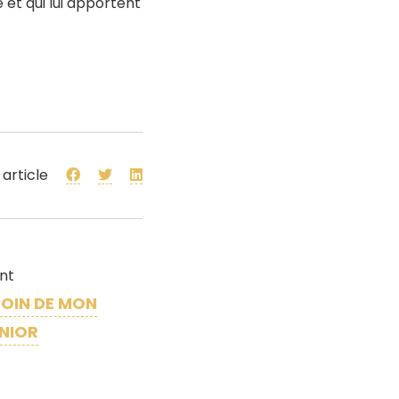
et qui lui apportent
 article
ant
SOIN DE MON
ENIOR