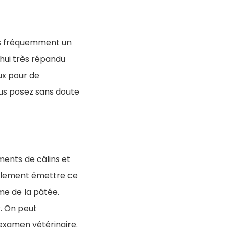
lus fréquemment un
hui très répandu
ux pour de
us posez sans doute
ments de câlins et
également émettre ce
mme de la pâtée.
r. On peut
examen vétérinaire.