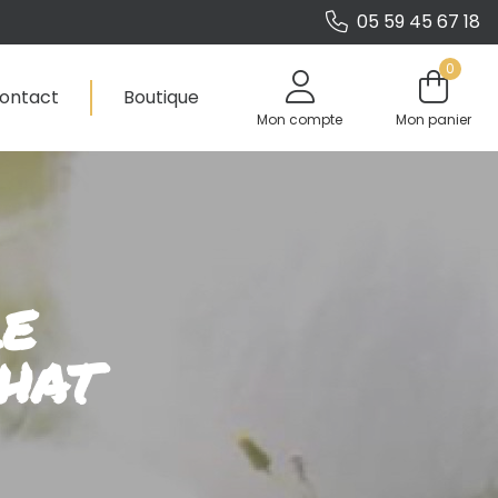
05 59 45 67 18
0
ontact
Boutique
Mon compte
Mon panier
LE
HAT