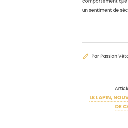
comportement que le 
un sentiment de sécu
edit
Par Passion Vét
Artic
LE LAPIN, NOU
DE 