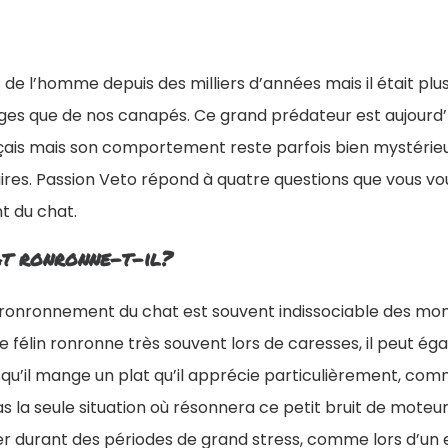
s de l’homme depuis des milliers d’années mais il était p
ges que de nos canapés. Ce grand prédateur est aujourd’
nçais mais son comportement reste parfois bien mystérie
res. Passion Veto répond à quatre questions que vous vo
t du chat.
at ronronne-t-il?
u ronronnement du chat est souvent indissociable des mo
i le félin ronronne très souvent lors de caresses, il peut 
orsqu’il mange un plat qu’il apprécie particulièrement, co
as la seule situation où résonnera ce petit bruit de moteu
r durant des périodes de grand stress, comme lors d’un 