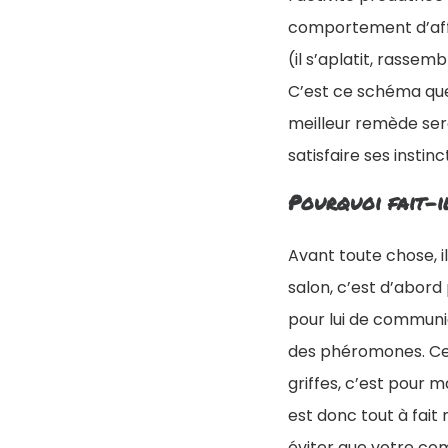
comportement d’affû
(il s’aplatit, rassem
C’est ce schéma que
meilleur remède sera
satisfaire ses instinc
Pourquoi fait-il
Avant toute chose, il
salon, c’est d’abord 
pour lui de communiq
des phéromones. Ces 
griffes, c’est pour 
est donc tout à fait
éviter que votre co