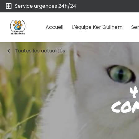
local_hospital
Service urgences 24h/24
Accueil
L'équipe Ker Guilhem
Ser
chevron_left
Toutes les actualités
4
CO
boo