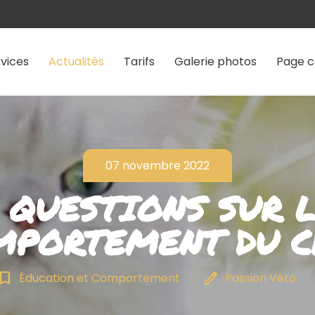
vices
Actualités
Tarifs
Galerie photos
Page c
07 novembre 2022
 QUESTIONS SUR 
MPORTEMENT DU C
kmark_border
edit
Éducation et Comportement
Passion Véto