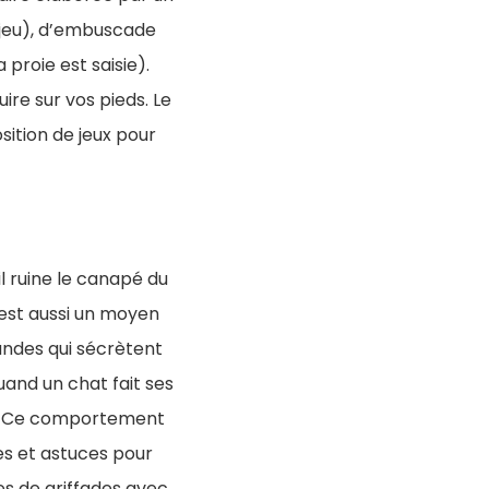
 jeu), d’embuscade
 proie est saisie).
re sur vos pieds. Le
ition de jeux pour
il ruine le canapé du
c’est aussi un moyen
landes qui sécrètent
uand un chat fait ses
uel. Ce comportement
es et astuces pour
es de griffades avec