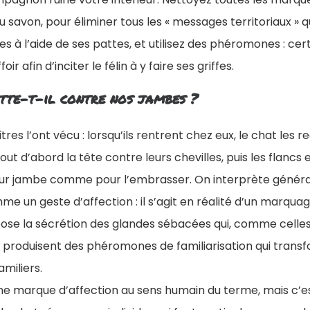
u savon, pour éliminer tous les « messages territoriaux » 
les à l’aide de ses pattes, et utilisez des phéromones : ce
oir afin d’inciter le félin à y faire ses griffes.
tte-t-il contre nos jambes ?
res l’ont vécu : lorsqu’ils rentrent chez eux, le chat les re
 tout d’abord la tête contre leurs chevilles, puis les flancs e
leur jambe comme pour l’embrasser. On interprète génér
n geste d’affection : il s’agit en réalité d’un marquage 
pose la sécrétion des glandes sébacées qui, comme celles
, produisent des phéromones de familiarisation qui transf
miliers.
ne marque d’affection au sens humain du terme, mais c’es