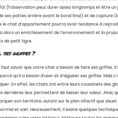
t (l’observation peut durer assez longtemps et être un
ble ses pattes arrière avant le bond final) et de capture (la
 le chat d’appartement pourra avoir tendance à reprodui
 alors un enrichissement de l’environnement et la propos
ts de petit tigre.
 ses griffes ?
 faut savoir que votre chat a besoin de faire ses griffes. S’
parce qu’il a besoin d’user et d’aiguiser ses griffes. Mais 
uer. En effet, les chats ont entre leurs coussinets des g
dernières leur permettent de laisser leur odeur. Ainsi, q
marquer son territoire, autant sur le plan olfactif que vis
 normal et sain. Heureusement, il existe quelques techniqu
mpagnon ruine votre intérieur. Nettoyez toutes les marqu