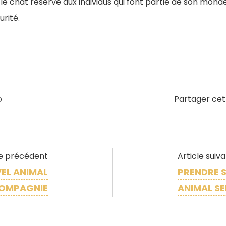
chat réserve aux individus qui font partie de son monde 
rité.
o
Partager cet
le précédent
Article suiv
VEL ANIMAL
PRENDRE 
COMPAGNIE
ANIMAL S