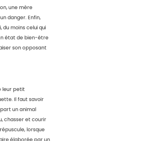
çon, une mère
un danger. Enfin,
 du moins celui qui
 un état de bien-être
paiser son opposant
 leur petit
tte. Il faut savoir
épart un animal
u, chasser et courir
 crépuscule, lorsque
taire élaborée par un