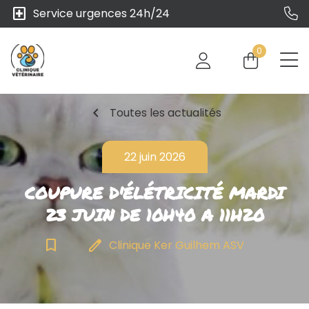
local_hospital
Service urgences 24h/24
0
chevron_left
Toutes les actualités
22 juin 2026
COUPURE D'ÉLÉTRICITÉ MARDI
23 JUIN DE 10H40 A 11H20
bookmark_border
edit
Clinique Ker Guilhem ASV