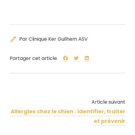
edit
Par Clinique Ker Guilhem ASV
Partager cet article
Article suivant
Allergies chez le chien : identifier, traiter
et prévenir